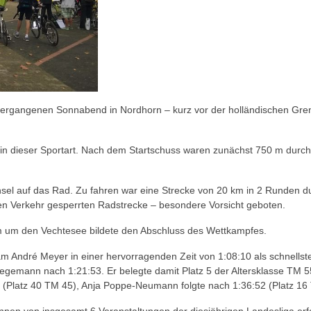
m vergangenen Sonnabend in Nordhorn – kurz vor der holländischen G
nz in dieser Sportart. Nach dem Startschuss waren zunächst 750 m dur
sel auf das Rad. Zu fahren war eine Strecke von 20 km in 2 Runden du
chen Verkehr gesperrten Radstrecke – besondere Vorsicht geboten.
 um den Vechtesee bildete den Abschluss des Wettkampfes.
 André Meyer in einer hervorragenden Zeit von 1:08:10 als schnellste
gemann nach 1:21:53. Er belegte damit Platz 5 der Altersklasse TM 55. 
n (Platz 40 TM 45), Anja Poppe-Neumann folgte nach 1:36:52 (Platz 16