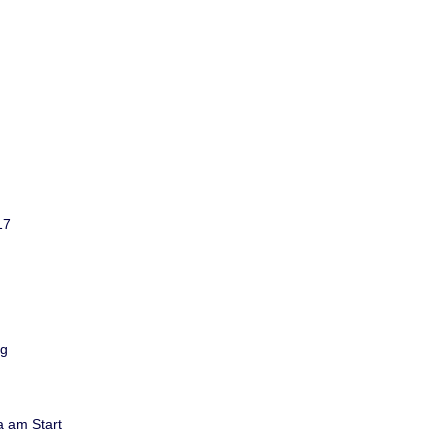
17
rg
a am Start