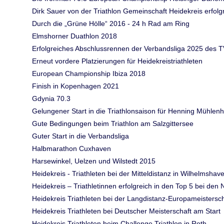
Dirk Sauer von der Triathlon Gemeinschaft Heidekreis erfol
Durch die „Grüne Hölle“ 2016 - 24 h Rad am Ring
Elmshorner Duathlon 2018
Erfolgreiches Abschlussrennen der Verbandsliga 2025 des T
Erneut vordere Platzierungen für Heidekreistriathleten
European Championship Ibiza 2018
Finish in Kopenhagen 2021
Gdynia 70.3
Gelungener Start in die Triathlonsaison für Henning Mühlen
Gute Bedingungen beim Triathlon am Salzgittersee
Guter Start in die Verbandsliga
Halbmarathon Cuxhaven
Harsewinkel, Uelzen und Wilstedt 2015
Heidekreis - Triathleten bei der Mitteldistanz in Wilhelmsha
Heidekreis – Triathletinnen erfolgreich in den Top 5 bei de
Heidekreis Triathleten bei der Langdistanz-Europameistersc
Heidekreis Triathleten bei Deutscher Meisterschaft am Start
Heidekreis Triathleten beim Challenge Triathlon in Roth