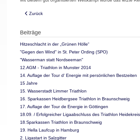
Mit diesem gut organisierten Wettkampf wurde das letzte Re
Vorheriger Beitrag: Heidekreisler beim Ironman 70.3 auf 
Zurück
Beiträge
Hitzeschlacht in der „Grünen Hölle“
"Gegen den Wind" in St. Peter Ording (SPO)
"Wasserman statt Nordseeman"
12.AGM - Triathlon in Munster 2014
14. Auflage der Tour d‘ Energie mit persönlichen Bestzeiten
15 Jahre
15. Wasserstadt Limmer Triathlon
16. Sparkassen Heidbergsee Triathlon in Braunschweig
17. Auflage der Tour de Energie in Göttingen
18.09. / Erfolgreicher Ligaabschluss des Triathlon Heidekreis
18.Sparkassen Triathlon in Braunschweig
19. Hella Laufcup in Hamburg
2. Ligastart in Salzgitter