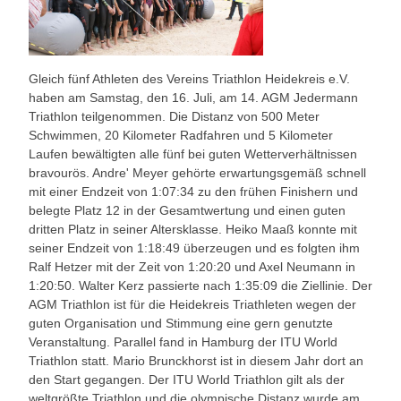
Gleich fünf Athleten des Vereins Triathlon Heidekreis e.V.
haben am Samstag, den 16. Juli, am 14. AGM Jedermann
Triathlon teilgenommen. Die Distanz von 500 Meter
Schwimmen, 20 Kilometer Radfahren und 5 Kilometer
Laufen bewältigten alle fünf bei guten Wetterverhältnissen
bravourös. Andre' Meyer gehörte erwartungsgemäß schnell
mit einer Endzeit von 1:07:34 zu den frühen Finishern und
belegte Platz 12 in der Gesamtwertung und einen guten
dritten Platz in seiner Altersklasse. Heiko Maaß konnte mit
seiner Endzeit von 1:18:49 überzeugen und es folgten ihm
Ralf Hetzer mit der Zeit von 1:20:20 und Axel Neumann in
1:20:50. Walter Kerz passierte nach 1:35:09 die Ziellinie. Der
AGM Triathlon ist für die Heidekreis Triathleten wegen der
guten Organisation und Stimmung eine gern genutzte
Veranstaltung. Parallel fand in Hamburg der ITU World
Triathlon statt. Mario Brunckhorst ist in diesem Jahr dort an
den Start gegangen. Der ITU World Triathlon gilt als der
weltgrößte Triathlon und die olympische Distanz wurde am