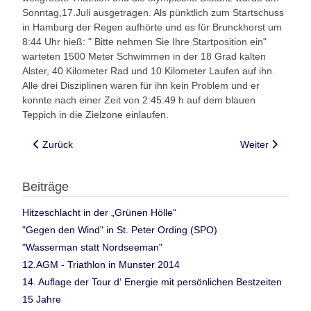
Sonntag,17.Juli ausgetragen. Als pünktlich zum Startschuss
in Hamburg der Regen aufhörte und es für Brunckhorst um
8:44 Uhr hieß: " Bitte nehmen Sie Ihre Startposition ein"
warteten 1500 Meter Schwimmen in der 18 Grad kalten
Alster, 40 Kilometer Rad und 10 Kilometer Laufen auf ihn.
Alle drei Disziplinen waren für ihn kein Problem und er
konnte nach einer Zeit von 2:45:49 h auf dem blauen
Teppich in die Zielzone einlaufen.
Vorheriger Beitrag: Durch die „Grüne Hölle“ 2016 - 24 h Rad a
Nächster Beitra
Zurück
Weiter
Beiträge
Hitzeschlacht in der „Grünen Hölle“
"Gegen den Wind" in St. Peter Ording (SPO)
"Wasserman statt Nordseeman"
12.AGM - Triathlon in Munster 2014
14. Auflage der Tour d‘ Energie mit persönlichen Bestzeiten
15 Jahre