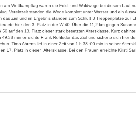
n am Wettkampftag waren die Feld- und Waldwege bei diesem Lauf nur
chlug. Vereinzelt standen die Wege komplett unter Wasser und ein A
ten das Ziel und im Ergebnis standen zum Schluß 3 Treppenplätze zur Eh
edeutete hier den 3. Platz in der W 40. Über die 11,2 km gingen Susa
 W 50 auf den 13. Platz dieser stark besetzten Altersklasse. Kurz dahint
von 49:38 min erreichte Frank Rohleder das Ziel und sicherte sich hier 
un. Timo Ahrens lief in einer Zeit von 1 h 38 :00 min in seiner Altersk
n 17. Platz in dieser Altersklasse. Bei den Frauen erreichte Kirsti Sar