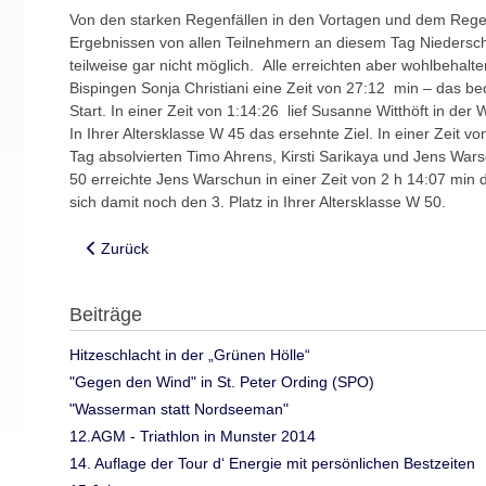
Von den starken Regenfällen in den Vortagen und dem Rege
Ergebnissen von allen Teilnehmern an diesem Tag Nieders
teilweise gar nicht möglich. Alle erreichten aber wohlbehal
Bispingen Sonja Christiani eine Zeit von 27:12 min – das b
Start. In einer Zeit von 1:14:26 lief Susanne Witthöft in der
In Ihrer Altersklasse W 45 das ersehnte Ziel. In einer Zeit 
Tag absolvierten Timo Ahrens, Kirsti Sarikaya und Jens Warsch
50 erreichte Jens Warschun in einer Zeit von 2 h 14:07 min de
sich damit noch den 3. Platz in Ihrer Altersklasse W 50.
Vorheriger Beitrag: Trip durch den Harz
Zurück
Beiträge
Hitzeschlacht in der „Grünen Hölle“
"Gegen den Wind" in St. Peter Ording (SPO)
"Wasserman statt Nordseeman"
12.AGM - Triathlon in Munster 2014
14. Auflage der Tour d‘ Energie mit persönlichen Bestzeiten