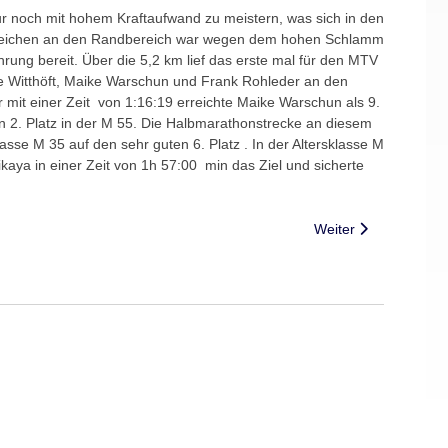
 noch mit hohem Kraftaufwand zu meistern, was sich in den
usweichen an den Randbereich war wegen dem hohen Schlamm
rung bereit. Über die 5,2 km lief das erste mal für den MTV
nne Witthöft, Maike Warschun und Frank Rohleder an den
er mit einer Zeit von 1:16:19 erreichte Maike Warschun als 9.
den 2. Platz in der M 55. Die Halbmarathonstrecke an diesem
lasse M 35 auf den sehr guten 6. Platz . In der Altersklasse M
ikaya in einer Zeit von 1h 57:00 min das Ziel und sicherte
Nächster Beitrag: Na
Weiter