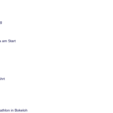
rg
a am Start
hrt
thlon in Bokeloh