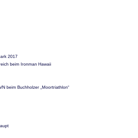
mark 2017
greich beim Ironman Hawaii
VN beim Buchholzer „Moortriathlon“
haupt