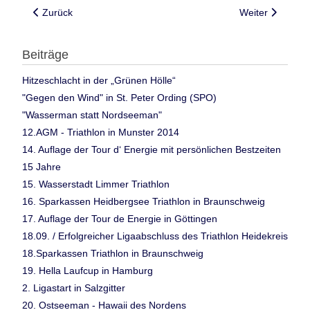
Vorheriger Beitrag: Winterlicher Rennradsport im Frühling - To
Nächster Beitrag
Zurück
Weiter
Beiträge
Hitzeschlacht in der „Grünen Hölle“
"Gegen den Wind" in St. Peter Ording (SPO)
"Wasserman statt Nordseeman"
12.AGM - Triathlon in Munster 2014
14. Auflage der Tour d‘ Energie mit persönlichen Bestzeiten
15 Jahre
15. Wasserstadt Limmer Triathlon
16. Sparkassen Heidbergsee Triathlon in Braunschweig
17. Auflage der Tour de Energie in Göttingen
18.09. / Erfolgreicher Ligaabschluss des Triathlon Heidekreis
18.Sparkassen Triathlon in Braunschweig
19. Hella Laufcup in Hamburg
2. Ligastart in Salzgitter
20. Ostseeman - Hawaii des Nordens